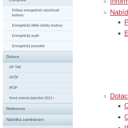
Infor
Energetika
Průkaz energetické náročnosti
Nabíd
budovy
P
Energetický štítek obálky budovy
E
Energetický audit
Energetický posudek
Dotace
OP TAK
OPŽP
IROP
Dotac
Nová zelená úsporám 2021+
Reference
Nabídka zaměstnání