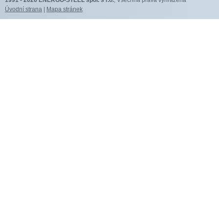
1991 - 2026
ENERGO-STEEL spol. s r.o.
, Všechna práva vyhrazena
Úvodní strana
|
Mapa stránek