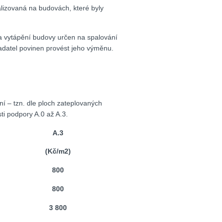
lizovaná na budovách, které byly
 na vytápění budovy určen na spalování
 žadatel povinen provést jeho výměnu.
í – tzn. dle ploch zateplovaných
ti podpory A.0 až A.3.
A.3
(Kč/m
2
)
800
800
3 800