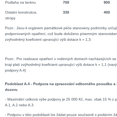
Podlaha na terénu
700
900
Ostatní konstrukce,
330
400
stropy
Pozn.: Jsou-li orgánem památkové péče stanoveny podmínky určující
podporovaných opatření, což bude doloženo písemným stanoviskem,
zvýhodněný koeficient upravující výši dotace k = 1,3.
Pozn.: Pro realizace opatření v rodinných domech nacházejících 
kraji platí zvýhodněný koeficient upravující výši dotace k = 1,1 (na
podpory A.4)
Podoblast A.4 - Podpora na zpracování odborného posudku a 
dozoru
- Maximální celková výše podpory je 25 000 Kč, max. však 15 % z p
A.1, A.2 nebo A.3.
- Podporu v této podoblasti lze žádat pouze současně s podáním žád