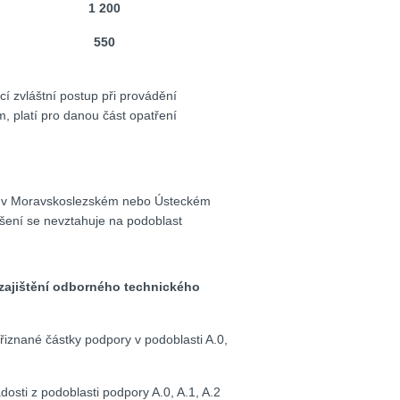
1 200
550
 zvláštní postup při provádění
 platí pro danou část opatření
se v Moravskoslezském nebo Ústeckém
výšení se nevztahuje na podoblast
zajištění odborného technického
řiznané částky podpory v podoblasti A.0,
osti z podoblasti podpory A.0, A.1, A.2