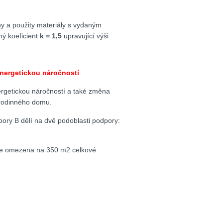
ny a použity materiály s vydaným
ný koeficient
k = 1,5
upravující výši
nergetickou náročností
rgetickou náročností a také změna
 rodinného domu.
ory B dělí na dvě podoblasti podpory:
, je omezena na 350 m2 celkové