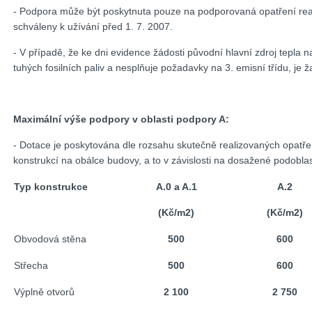
- Podpora může být poskytnuta pouze na podporovaná opatření rea
schváleny k užívání před 1. 7. 2007.
- V případě, že ke dni evidence žádosti původní hlavní zdroj tepla
tuhých fosilních paliv a nesplňuje požadavky na 3. emisní třídu, je
Maximální výše podpory v oblasti podpory A:
- Dotace je poskytována dle rozsahu skutečně realizovaných opatřen
konstrukcí na obálce budovy, a to v závislosti na dosažené podoblas
Typ konstrukce
A.0 a A.1
A.2
(Kč/m
2
)
(Kč/m
2
)
Obvodová stěna
500
600
Střecha
500
600
Výplně otvorů
2 100
2 750