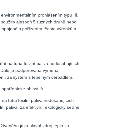
m environmentálním prohlášením typu III,
t použito alespoň 5 různých druhů nebo
 spojené s pořízením těchto výrobků a
ní na tuhá fosilní paliva nedosahujících
je. Dále je podporována výměna
pění, za systém s tepelným čerpadlem.
opatřením z oblasti A.
na tuhá fosilní paliva nedosahujících
í paliva, za efektivní, ekologicky šetrné
ívaného jako hlavní zdroj tepla za