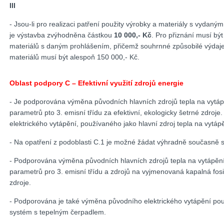
III
- Jsou-li pro realizaci patření použity výrobky a materiály s vydaný
je výstavba zvýhodněna částkou
10 000,- Kč
. Pro přiznání musí bý
materiálů s daným prohlášením, přičemž souhrnné způsobilé výdaje
materiálů musí být alespoň 150 000,- Kč.
Oblast podpory C – Efektivní využití zdrojů energie
- Je podporována výměna původních hlavních zdrojů tepla na vytápě
parametrů pto 3. emisní třídu za efektivní, ekologicky šetrné zdro
elektrického vytápění, používaného jako hlavní zdroj tepla na vytá
- Na opatření z podoblasti C.1 je možné žádat výhradně současně s 
- Podporována výměna původních hlavních zdrojů tepla na vytápění 
parametrů pro 3. emisní třídu a zdrojů na vyjmenovaná kapalná fosiln
zdroje.
- Podporována je také výměna původního elektrického vytápění použ
systém s tepelným čerpadlem.