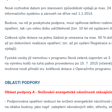
Nové rozhodné datum pro stanovení způsobilosti výdajů je max. 24
informačního systému a zároveň ne dříve než 1.1.2014.
Budova, na niž je poskytnuta podpora, musí splňovat definici rodinn
opatření, tak i po celou dobu udržitelnosti (tzn. 10 let od vyplacení 
Celková výše dotace na jednu žádost je omezena na max. 50 % dol
až po dokončení realizace opatření, tzn. až po vydání Registrace a 
výdajů).
Fyzické osoby již nemohou v programu Nová zelená úsporám ve 3. 
na výměnu kotlů na tuhá paliva provedenou po 15. 7. 2015 (včetně)
možnost nově přináší tzv. kotlíkové dotace z Operačního programu Ž
OBLASTI PODPORY
Oblast podpory A - Snižování energetické náročnosti stávajíc
- Podporována opatření vedoucí ke snížení energetické náročnosti
na obálce budovy, jako např. zateplení obvodových stěn, střechy, s