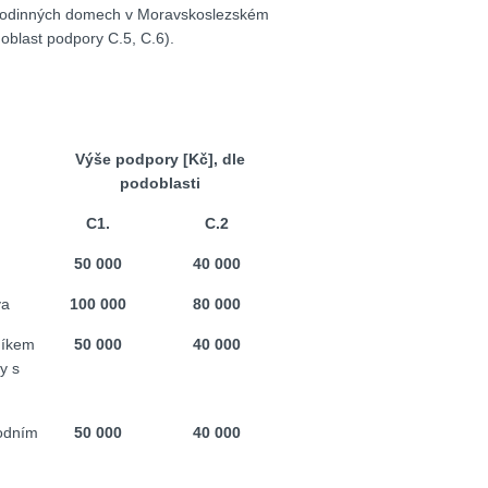
e v rodinných domech v Moravskoslezském
oblast podpory C.5, C.6).
Výše podpory [Kč], dle
podoblasti
C1.
C.2
50 000
40 000
va
100 000
80 000
níkem
50 000
40 000
y s
odním
50 000
40 000