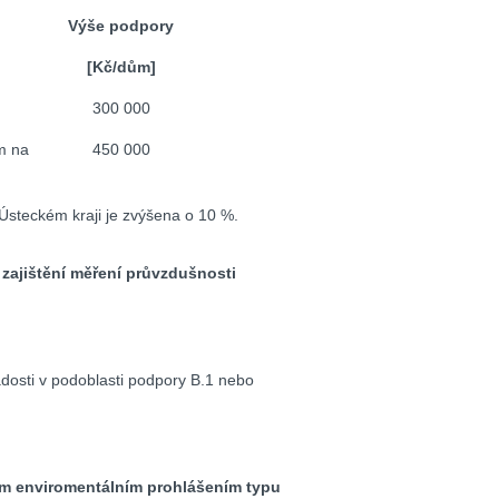
Výše podpory
[Kč/dům]
300 000
m na
450 000
steckém kraji je zvýšena o 10 %.
zajištění měření průvzdušnosti
dosti v podoblasti podpory B.1 nebo
ým enviromentálním prohlášením typu