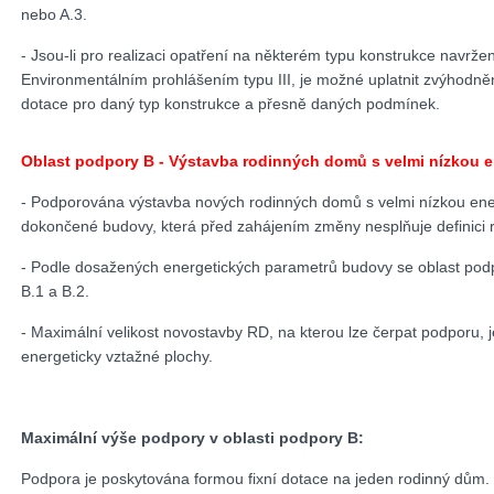
nebo A.3.
- Jsou-li pro realizaci opatření na některém typu konstrukce navrže
Environmentálním prohlášením typu III, je možné uplatnit zvýhodně
dotace pro daný typ konstrukce a přesně daných podmínek.
Oblast podpory B - Výstavba rodinných domů s velmi nízkou e
- Podporována výstavba nových rodinných domů s velmi nízkou ene
dokončené budovy, která před zahájením změny nesplňuje definici
- Podle dosažených energetických parametrů budovy se oblast podp
B.1 a B.2.
- Maximální velikost novostavby RD, na kterou lze čerpat podporu
energeticky vztažné plochy.
Maximální výše podpory v oblasti podpory B:
Podpora je poskytována formou fixní dotace na jeden rodinný dům.