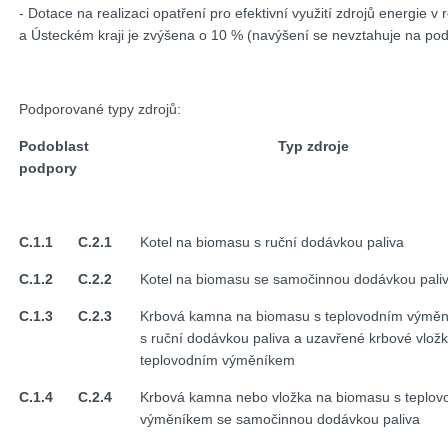
- Dotace na realizaci opatření pro efektivní využití zdrojů energi
a Ústeckém kraji je zvýšena o 10 % (navýšení se nevztahuje na pod
Podporované typy zdrojů:
Podoblast
Typ zdroje
podpory
C.1.1
C.2.1
Kotel na biomasu s ruční dodávkou paliva
C.1.2
C.2.2
Kotel na biomasu se samočinnou dodávkou pali
C.1.3
C.2.3
Krbová kamna na biomasu s teplovodním výmě
s ruční dodávkou paliva a uzavřené krbové vložk
teplovodním výměníkem
C.1.4
C.2.4
Krbová kamna nebo vložka na biomasu s teplov
výměníkem se samočinnou dodávkou paliva