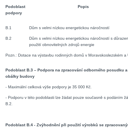
Podoblast
Popis
podpory
B.1
Dům s velmi nízkou energetickou náročností
B.2
Dům s velmi nízkou energetickou náročností s důraze
použití obnovitelných zdrojů energie
Pozn.: Dotace na výstavbu rodinných domů v Moravskoslezském a Ú
Podoblast B.3 – Podpora na zpracování odborného posudku a 
obálky budovy
- Maximální celková výše podpory je 35 000 Kč.
- Podporu v této podoblasti lze žádat pouze současně s podáním žá
B.2.
Podoblast B.4 - Zvýhodnění při použití výrobků se zpracovan