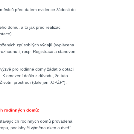
 měsíců před datem evidence žádosti do
ého domu, a to jak před realizací
dotace).
ožených způsobilých výdajů (vyplácena
rozhodnutí, resp. Registrace a stanovení
výzvě pro rodinné domy žádat o dotaci
. K omezení došlo z důvodu, že tuto
ivotní prostředí (dále jen „OPŽP“).
ích rodinných domů:
 stávajících rodinných domů prováděná
tropu, podlahy či výměna oken a dveří.