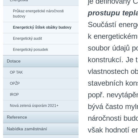
je definovaný 
Energetika
prostupu tepl
Průkaz energetické náročnosti
budovy
Součástí energe
Energetický štítek obálky budovy
k energetickému
Energetický audit
soubor údajů po
Energetický posudek
konstrukcí. Je
Dotace
vlastnostech o
OP TAK
stavebních kons
OPŽP
popř. nevytápěn
IROP
bývá často my
Nová zelená úsporám 2021+
náročnosti budo
Reference
však hodnotí en
Nabídka zaměstnání