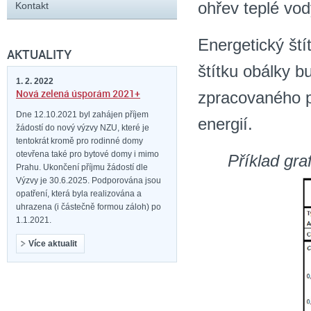
ohřev teplé vody
Kontakt
Energetický ští
AKTUALITY
štítku obálky b
1. 2. 2022
Nová zelená úsporám 2021+
zpracovaného p
Dne 12.10.2021 byl zahájen příjem
energií.
žádostí do nový výzvy NZU, které je
tentokrát kromě pro rodinné domy
otevřena také pro bytové domy i mimo
Příklad gra
Prahu. Ukončení příjmu žádostí dle
Výzvy je 30.6.2025. Podporována jsou
opatření, která byla realizována a
uhrazena (i částečně formou záloh) po
1.1.2021.
Více aktualit