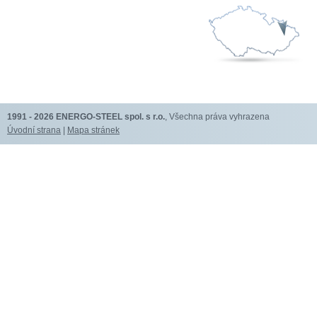
1991 - 2026
ENERGO-STEEL spol. s r.o.
, Všechna práva vyhrazena
Úvodní strana
|
Mapa stránek